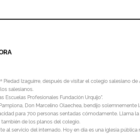
DORA
Piedad Izaguirre, después de visitar el colegio salesiano de
 los salesianos.
as Escuelas Profesionales Fundación Urquijo”.
de Pamplona, Don Marcelino Olaechea, bendijo solemnemente la 
pacidad para 700 personas sentadas cómodamente. Llama la at
 también de los planos del colegio.
al servicio del internado. Hoy en día es una iglesia pública 