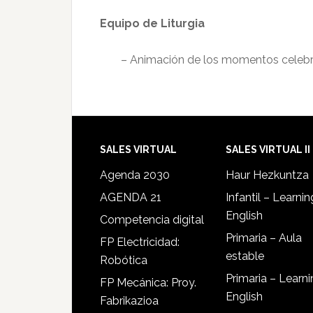
Equipo de Liturgia
– Animación de los momentos celebr
SALES VIRTUAL
SALES VIRTUAL II
Agenda 2030
Haur Hezkuntza
AGENDA 21
Infantil – Learnin
English
Competencia digital
Primaria – Aula
FP Electricidad:
estable
Robótica
Primaria – Learn
FP Mecánica: Proy.
English
Fabrikazioa