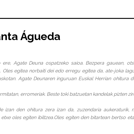
anta Águeda
o ere, Agate Deuna ospatzeko saioa. Bezpera gauean, otsa
. Oles egitea norbaiti dei edo erregu egitea da, ate-joka lagu
i askotan. Agate Deunaren inguruan Euskal Herrian ohitura d
rmitatan, erromeriak. Beste toki batzuetan kandelak pizten zir
de izan den ohitura zera izan da, zuzendaria aukeraturik,
z etxe oles egiten ibiltzea.Oles egiten den bitartean bertso e