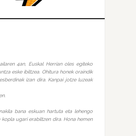
ilaren 4an, Euskal Herrian oles egiteko
ntza eske ibiltzea. Ohitura honek oraindik
esberdinak izan dira. Kanpai jotze luzeak
en.
 makila bana eskuan hartuta eta lehengo
ta kopla ugari erabiltzen dira. Hona hemen