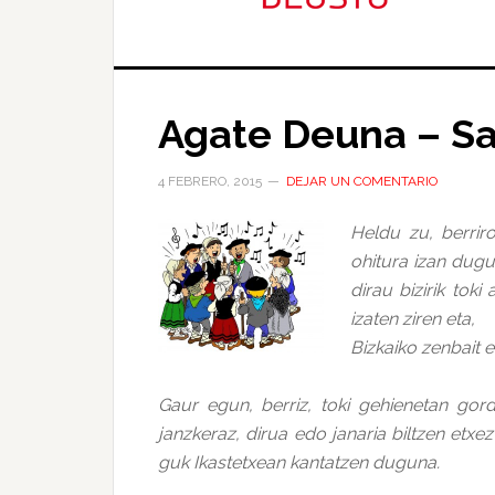
Agate Deuna – S
4 FEBRERO, 2015
DEJAR UN COMENTARIO
Heldu zu, berrir
ohitura izan dugu
dirau bizirik tok
izaten ziren eta,
Bizkaiko zenbait e
Gaur egun, berriz, toki gehienetan gor
janzkeraz, dirua edo janaria biltzen etxe
guk Ikastetxean kantatzen duguna.