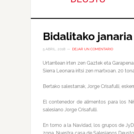
Bidalitako janaria
5 ABRIL, 2018
DEJAR UN COMENTARIO
Urtarrilean irten zen Gaztek eta Garapena
Sierra Leonara iritsi zen martxoan. 20 tona 
Bertako salestarrak, Jorge Crisafulli, esker
El contenedor de alimentos para los Ni
salesiano Jorge Crisafulli.
En torno a la Navidad, los grupos de Jy
zona. Nuestra casa de Salesianos Deusto