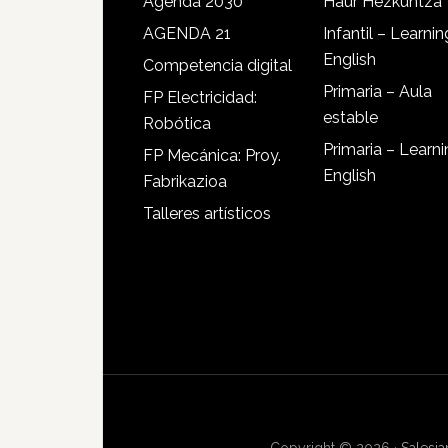
Agenda 2030
Haur Hezkuntza
AGENDA 21
Infantil – Learnin
English
Competencia digital
Primaria – Aula
FP Electricidad:
estable
Robótica
Primaria – Learn
FP Mecánica: Proy.
English
Fabrikazioa
Talleres artísticos