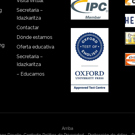
Visita virtual
g
Secretaría –
Idazkaritza
Contactar
Dónde estamos
ing
Oferta educativa
Secretaría –
Idazkaritza
– Educamos
Arriba