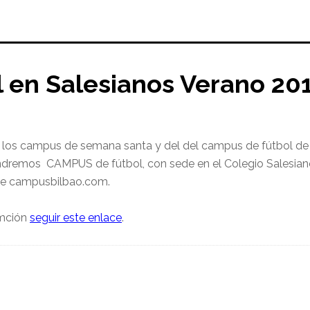
 en Salesianos Verano 20
de los campus de semana santa y del del campus de fútbol de
ndremos CAMPUS de fútbol, con sede en el Colegio Salesiano
de campusbilbao.com.
rmción
seguir este enlace
.