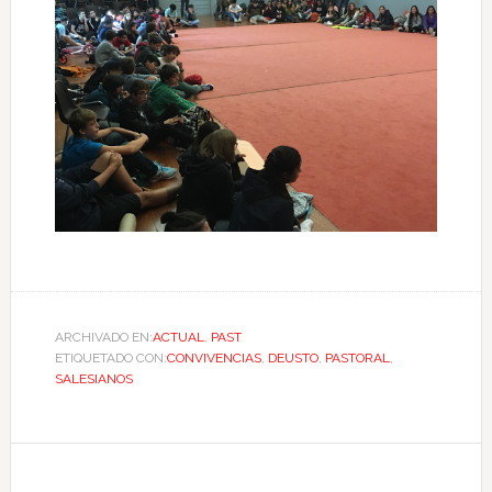
ARCHIVADO EN:
ACTUAL
,
PAST
ETIQUETADO CON:
CONVIVENCIAS
,
DEUSTO
,
PASTORAL
,
SALESIANOS