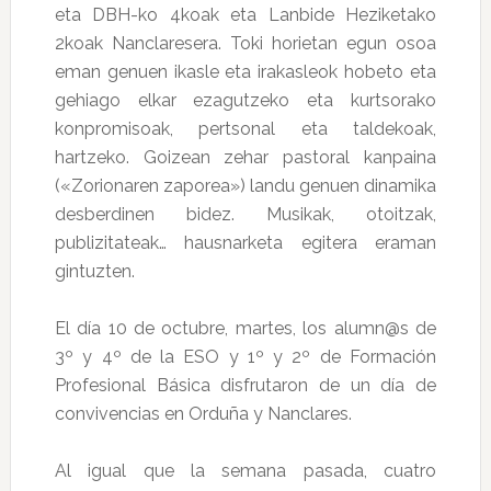
eta DBH-ko 4koak eta Lanbide Heziketako
2koak Nanclaresera. Toki horietan egun osoa
eman genuen ikasle eta irakasleok hobeto eta
gehiago elkar ezagutzeko eta kurtsorako
konpromisoak, pertsonal eta taldekoak,
hartzeko. Goizean zehar pastoral kanpaina
(«Zorionaren zaporea») landu genuen dinamika
desberdinen bidez. Musikak, otoitzak,
publizitateak… hausnarketa egitera eraman
gintuzten.
El día 10 de octubre, martes, los alumn@s de
3º y 4º de la ESO y 1º y 2º de Formación
Profesional Básica disfrutaron de un día de
convivencias en Orduña y Nanclares.
Al igual que la semana pasada, cuatro