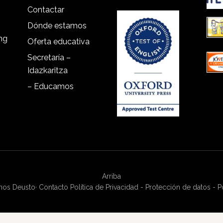
Contactar
Dónde estamos
ing
Oferta educativa
Secretaría –
Idazkaritza
– Educamos
Arriba
anos Deusto
·
Contacto
Política de Privacidad - Protección de datos - P