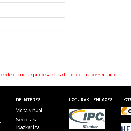
rende cómo se procesan los datos de tus comentarios.
DE INTERÉS
LOTURAK – ENLACES
LOT
Visita virtual
g
Secretaría –
Idazkaritza