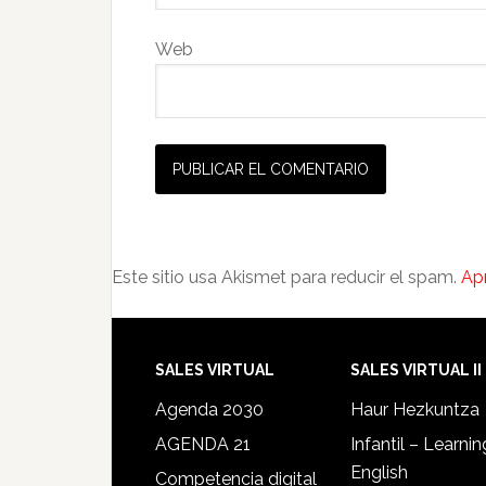
Web
Este sitio usa Akismet para reducir el spam.
Ap
SALES VIRTUAL
SALES VIRTUAL II
Agenda 2030
Haur Hezkuntza
AGENDA 21
Infantil – Learnin
English
Competencia digital