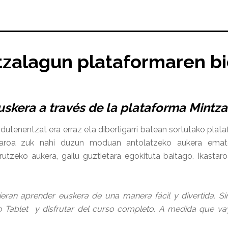
ntzalagun plataformaren b
uskera a través de la plataforma
Mintz
i dutenentzat era erraz eta dibertigarri batean sortutako pla
taroa zuk nahi duzun moduan antolatzeko aukera ematen
rutzeko aukera, gailu guztietara egokituta baitago. Ikasta
ran aprender euskera de una manera fácil y divertida. Sin 
o Tablet y disfrutar del curso completo. A medida que v