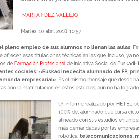
MARTA FDEZ. VALLEJO
Martes, 10 abril 2018, 10:57
 el pleno empleo de sus alumnos no llenan las aulas
. E
 ofrecen esas titulaciones técnicas en las que, incluso, ya 
tros de
Formación Profesional
de Iniciativa Social de Euskadi–
entes sociales: «Euskadi necesita alumnado de FP, pr
 demanda empresarial»
. Es el mismo mensaje que desde hac
s año la matriculación en estos estudios, aún no ha logrado 
Un informe realizado por HETEL po
100% del alumnado que cursa ciclos
alineado con sus estudios en un pe
más demandadas por las empresas s
robótica,
telecomunicaciones, m