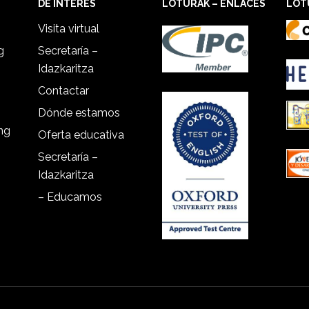
DE INTERÉS
LOTURAK – ENLACES
LOT
Visita virtual
g
Secretaría –
Idazkaritza
Contactar
Dónde estamos
ing
Oferta educativa
Secretaría –
Idazkaritza
– Educamos