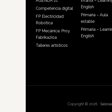
AGENDA 21
Infantil – Learnin
English
Competencia digital
Primaria – Aula
FP Electricidad:
estable
Robótica
Primaria – Learn
FP Mecánica: Proy.
English
Fabrikazioa
Talleres artísticos
Copyright © 2026 ·
Salesi