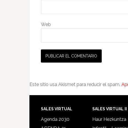
Web
Este sitio usa Akismet para reducir el spam.
Ap
SALES VIRTUAL
SALES VIRTUAL II
Agenda 2030
Haur Hezkuntza