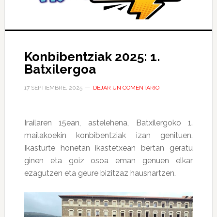
Konbibentziak 2025: 1.
Batxilergoa
17 SEPTIEMBRE, 2025
DEJAR UN COMENTARIO
Irailaren 15ean, astelehena, Batxilergoko 1.
mailakoekin konbibentziak izan genituen.
Ikasturte honetan ikastetxean bertan geratu
ginen eta goiz osoa eman genuen elkar
ezagutzen eta geure bizitzaz hausnartzen.