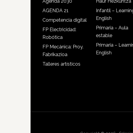
Agenda 2030
Haur Hezkuntza
AGENDA 21
Infantil – Learnin
English
Competencia digital
Primaria – Aula
FP Electricidad:
estable
Robótica
Primaria – Learn
FP Mecánica: Proy.
English
Fabrikazioa
Talleres artísticos