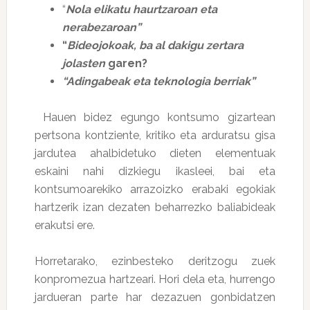
“
Nola elikatu haurtzaroan eta
nerabezaroan”
“
Bideojokoak, ba al dakigu zertara
jolasten
garen?
“Adingabeak eta teknologia berriak”
Hauen bidez egungo kontsumo gizartean
pertsona kontziente, kritiko eta arduratsu gisa
jardutea ahalbidetuko dieten elementuak
eskaini nahi dizkiegu ikasleei, bai eta
kontsumoarekiko arrazoizko erabaki egokiak
hartzerik izan dezaten beharrezko baliabideak
erakutsi ere.
Horretarako, ezinbesteko deritzogu zuek
konpromezua hartzeari. Hori dela eta, hurrengo
jardueran parte har dezazuen gonbidatzen