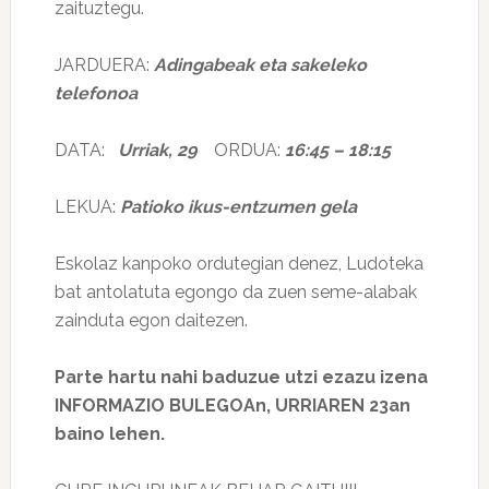
zaituztegu.
JARDUERA:
Adingabeak eta sakeleko
telefonoa
DATA:
Urriak, 29
ORDUA:
16:45 – 18:15
LEKUA:
Patioko ikus-entzumen gela
Eskolaz kanpoko ordutegian denez, Ludoteka
bat antolatuta egongo da zuen seme-alabak
zainduta egon daitezen.
Parte hartu nahi baduzue utzi ezazu izena
INFORMAZIO BULEGOAn, URRIAREN 23an
baino lehen.