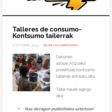
Talleres de consumo-
Kontsumo tailerrak
17 OCTUBRE, 2013
DEJAR UN COMENTARIO
Datorren
astean,AG21eko
proiektuak kontsumo
tailerrak antolatu ditu.
Tailer hauek egingo
dira:
“
Ikas dezagun publizitatea aztertzen
”