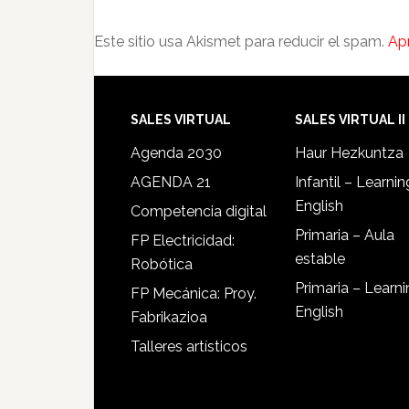
Este sitio usa Akismet para reducir el spam.
Ap
SALES VIRTUAL
SALES VIRTUAL II
Agenda 2030
Haur Hezkuntza
AGENDA 21
Infantil – Learnin
English
Competencia digital
Primaria – Aula
FP Electricidad:
estable
Robótica
Primaria – Learn
FP Mecánica: Proy.
English
Fabrikazioa
Talleres artísticos