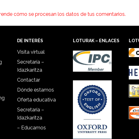
rende cómo se procesan los datos de tus comentarios.
DE INTERÉS
LOTURAK – ENLACES
LOT
Visita virtual
g
Secretaría –
Idazkaritza
Contactar
Dónde estamos
ing
Oferta educativa
Secretaría –
Idazkaritza
– Educamos