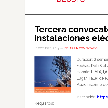
Tercera convocato
instalaciones elé
16 OCTUBRE, 2013
DEJAR UN COMENTARIO
Duració
n: 2 sema
Fechas: Del 18 al
Horario:
L,M,X,J,
Lugar: Taller de 
Plazo máximo de 
Inscripción:
https
Requisitos: