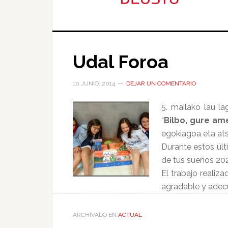
Udal Foroa
10 JUNIO, 2014
DEJAR UN COMENTARIO
5. mailako lau l
“
Bilbo, gure am
egokiagoa eta ats
Durante estos últ
de tus sueños 202
El trabajo realiz
agradable y adec
ARCHIVADO EN:
ACTUAL