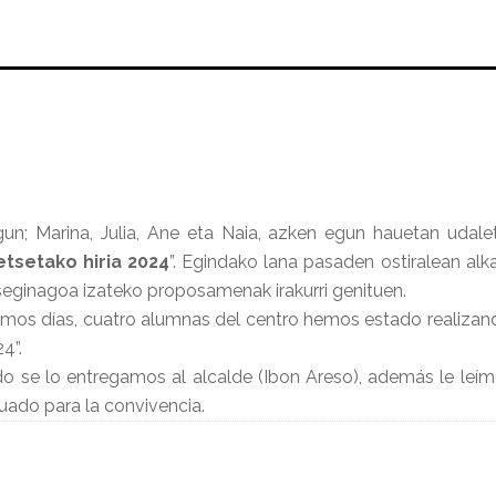
agun; Marina, Julia, Ane eta Naia, azken egun hauetan udal
etsetako hiria 2024
”. Egindako lana pasaden ostiralean alk
eginagoa izateko proposamenak irakurri genituen.
imos días, cuatro alumnas del centro hemos estado realizando
4”.
ado se lo entregamos al alcalde (Ibon Areso), además le le
uado para la convivencia.