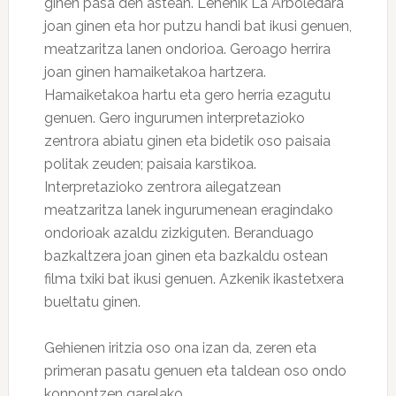
ginen pasa den astean. Lehenik La Arboledara
joan ginen eta hor putzu handi bat ikusi genuen,
meatzaritza lanen ondorioa. Geroago herrira
joan ginen hamaiketakoa hartzera.
Hamaiketakoa hartu eta gero herria ezagutu
genuen. Gero ingurumen interpretazioko
zentrora abiatu ginen eta bidetik oso paisaia
politak zeuden; paisaia karstikoa.
Interpretazioko zentrora ailegatzean
meatzaritza lanek ingurumenean eragindako
ondorioak azaldu zizkiguten. Beranduago
bazkaltzera joan ginen eta bazkaldu ostean
filma txiki bat ikusi genuen. Azkenik ikastetxera
bueltatu ginen.
Gehienen iritzia oso ona izan da, zeren eta
primeran pasatu genuen eta taldean oso ondo
konpontzen garelako.