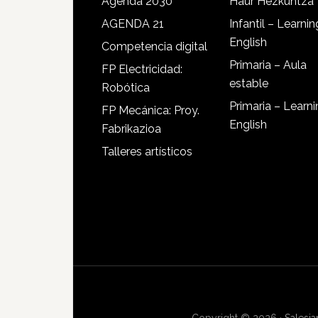
Agenda 2030
Haur Hezkuntza
AGENDA 21
Infantil – Learnin
English
Competencia digital
Primaria – Aula
FP Electricidad:
estable
Robótica
Primaria – Learn
FP Mecánica: Proy.
English
Fabrikazioa
Talleres artísticos