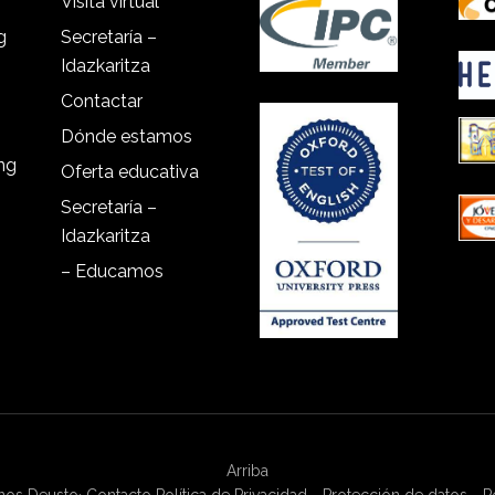
Visita virtual
g
Secretaría –
Idazkaritza
Contactar
Dónde estamos
ing
Oferta educativa
Secretaría –
Idazkaritza
– Educamos
Arriba