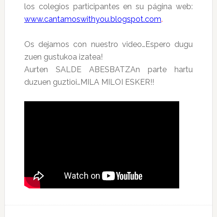
los colegios participantes en su página web:
www.cantamoswithyou.blogspot.com
.
Os dejamos con nuestro video…Espero dugu
zuen gustukoa izatea!
Aurten SALDE ABESBATZAn parte hartu
duzuen guztioi…MILA MILOI ESKER!!