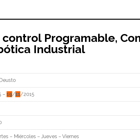
 control Programable, Co
bótica Industrial
 Deusto
5 –
19
/
11
/2015
0
tes – Miércoles – Jueves – Viernes