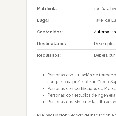
Matrícula:
100 % subv
Lugar:
Taller de E
Contenidos:
Automatismo
Destinatarios:
Desempleado
Requisitos:
Deberá cump
Personas con titulación de formación
aunque sería preferible un Grado Sup
Personas con Certificados de Profesio
Personas con estudios de ingeniería 
Personas que, sin tener las titulacio
Preinscripción:
Periodo de inscripción ab