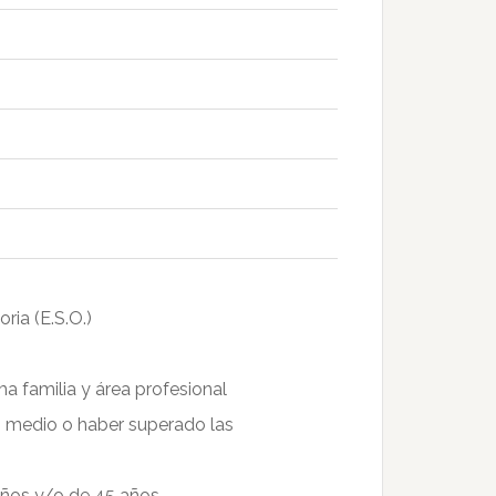
ria (E.S.O.)
ma familia y área profesional
o medio o haber superado las
años y/o de 45 años.