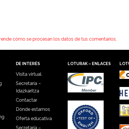
rende cómo se procesan los datos de tus comentarios.
DE INTERÉS
LOTURAK – ENLACES
LOT
Visita virtual
g
Secretaría –
Idazkaritza
Contactar
Dónde estamos
ing
Oferta educativa
Secretaría –