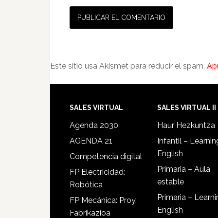
Este sitio usa Akismet para reducir el spam.
Ap
SALES VIRTUAL
SALES VIRTUAL II
Agenda 2030
Haur Hezkuntza
AGENDA 21
Infantil – Learnin
English
Competencia digital
Primaria – Aula
FP Electricidad:
estable
Robótica
Primaria – Learn
FP Mecánica: Proy.
English
Fabrikazioa