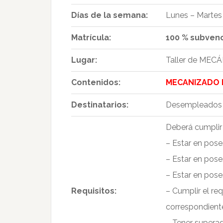
Días de la semana:
Lunes – Martes 
Matrícula:
100 % subven
Lugar:
Taller de MECÁ
Contenidos:
MECANIZADO 
Destinatarios:
Desempleados p
Deberá cumplir 
– Estar en pose
– Estar en pose
– Estar en pose
Requisitos:
– Cumplir el re
correspondient
– Tener superad