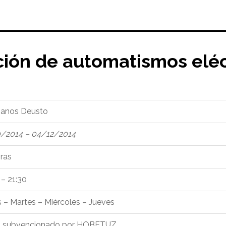
ción de automatismos elé
ianos Deusto
/2014 – 04/12/2014
ras
 – 21:30
 – Martes – Miércoles – Jueves
% subvencionado por HOBETUZ