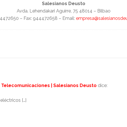
Salesianos Deusto
Avda. Lehendakari Aguirre, 75 48014 – Bilbao
44472650 – Fax: 944472658 – Email:
empresa@salesianosde
y Telecomunicaciones | Salesianos Deusto
dice:
léctricos […]