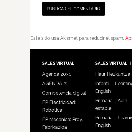
Este sitio usa Akismet para reducir el spam.
Ap
SALES VIRTUAL
SALES VIRTUAL II
Agenda 2030
Haur Hezkuntza
AGENDA 21
Infantil – Learnin
English
Competencia digital
Primaria – Aula
FP Electricidad:
estable
Robótica
Primaria – Learn
FP Mecánica: Proy.
English
Fabrikazioa