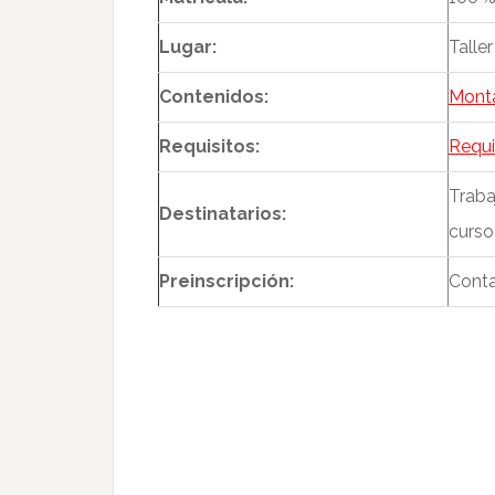
Lugar:
Talle
Contenidos:
Monta
Requisitos:
Requi
Traba
Destinatarios:
curso
Preinscripción:
Cont