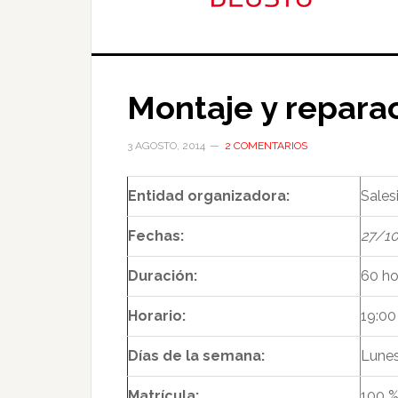
Montaje y repara
3 AGOSTO, 2014
2 COMENTARIOS
Entidad organizadora:
Sales
Fechas:
27/10
Duración:
60 ho
Horario:
19:00
Días de la semana:
Lunes
Matrícula:
100 