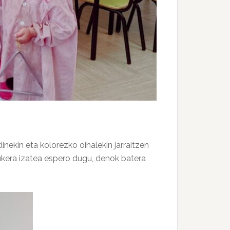
ekin eta kolorezko oihalekin jarraitzen
 aukera izatea espero dugu, denok batera