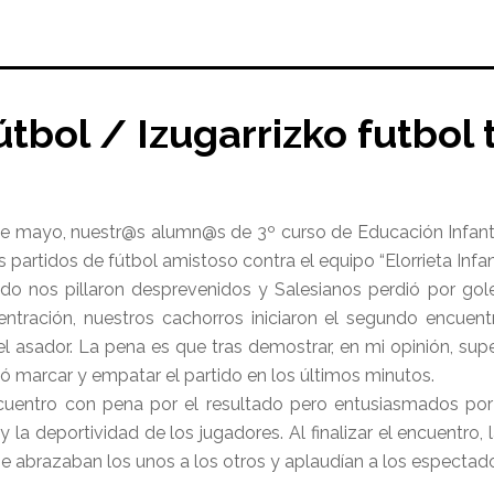
útbol / Izugarrizko futbol
de mayo, nuestr@s alumn@s de 3º curso de Educación Infantil
partidos de fútbol amistoso contra el equipo “Elorrieta Infant
ido nos pillaron desprevenidos y Salesianos perdió por gol
tración, nuestros cachorros iniciaron el segundo encuen
el asador. La pena es que tras demostrar, en mi opinión, supe
ió marcar y empatar el partido en los últimos minutos.
cuentro con pena por el resultado pero entusiasmados por
la deportividad de los jugadores. Al finalizar el encuentro, 
se abrazaban los unos a los otros y aplaudían a los espectado