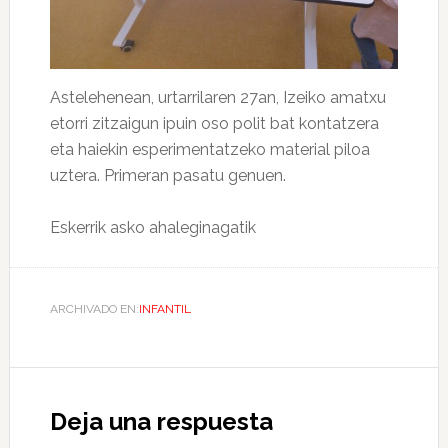
Astelehenean, urtarrilaren 27an, Izeiko amatxu
etorri zitzaigun ipuin oso polit bat kontatzera
eta haiekin esperimentatzeko material piloa
uztera. Primeran pasatu genuen.
Eskerrik asko ahaleginagatik
ARCHIVADO EN:
INFANTIL
Deja una respuesta