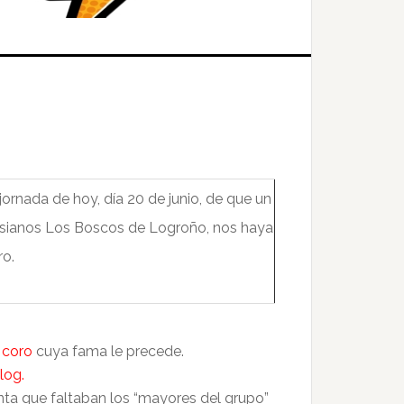
jornada de hoy, día 20 de junio, de que un
esianos Los Boscos de Logroño, nos haya
ro.
 coro
cuya fama le precede.
log.
enta que faltaban los “mayores del grupo”