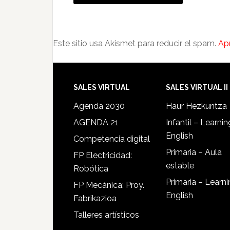
Este sitio usa Akismet para reducir el spam.
Ap
SALES VIRTUAL
SALES VIRTUAL II
Agenda 2030
Haur Hezkuntza
AGENDA 21
Infantil – Learnin
English
Competencia digital
Primaria – Aula
FP Electricidad:
estable
Robótica
Primaria – Learn
FP Mecánica: Proy.
English
Fabrikazioa
Talleres artísticos