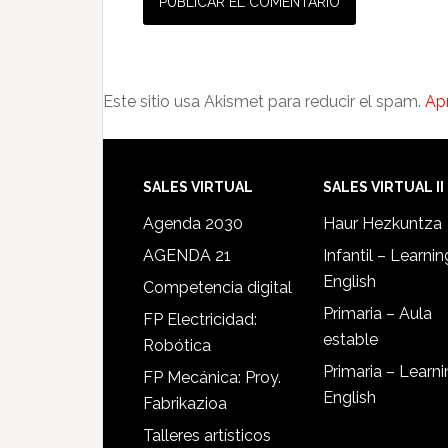
Este sitio usa Akismet para reducir el spam.
Ap
SALES VIRTUAL
SALES VIRTUAL II
Agenda 2030
Haur Hezkuntza
AGENDA 21
Infantil – Learnin
English
Competencia digital
Primaria – Aula
FP Electricidad:
estable
Robótica
Primaria – Learn
FP Mecánica: Proy.
English
Fabrikazioa
Talleres artísticos