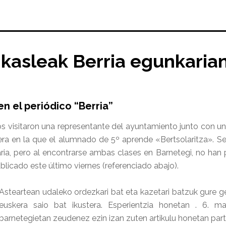
 ikasleak Berria egunkaria
n el periódico “Berria”
s visitaron una representante del ayuntamiento junto con uno
era en la que el alumnado de 5º aprende «Bertsolaritza». Se
ia, pero al encontrarse ambas clases en Barnetegi, no han pa
ublicado este último viernes (referenciado abajo).
Asteartean udaleko ordezkari bat eta kazetari batzuk gure gel
euskera saio bat ikustera. Esperientzia honetan . 6. ma
barnetegietan zeudenez ezin izan zuten artikulu honetan part