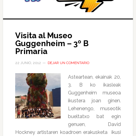
Visita al Museo
Guggenheim – 3º B
Primaria
22 JUNIO, 2012
DEJAR UN COMENTARIO
Asteartean, ekainak 20,
3. B ko ikasleak
Guggenheim museoa
ikustera joan ginen.
Lehenengo, museotik
bueltatxo bat egin
genuen, David
Hockney artistaren koadroen erakusketa ikusi