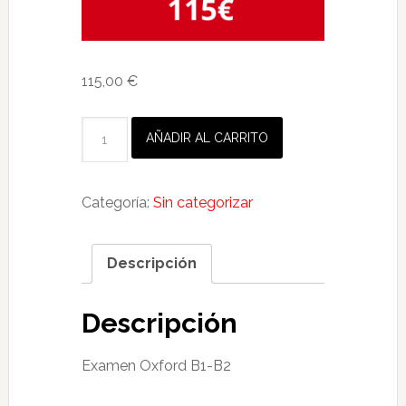
115,00
€
Examen
AÑADIR AL CARRITO
Oxford
B1-
B2
Categoría:
Sin categorizar
cantidad
Descripción
Descripción
Examen Oxford B1-B2