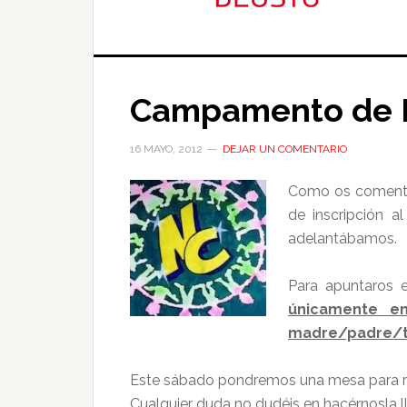
Campamento de B
16 MAYO, 2012
DEJAR UN COMENTARIO
Como os comentam
de inscripción 
adelantábamos.
Para apuntaros e
únicamente en
madre/padre/tu
Este sábado pondremos una mesa para reco
Cualquier duda no dudéis en hacérnosla l