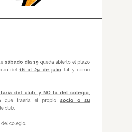
te
sábado día 19
queda abierto el plazo
erán del
16 al 29 de julio
tal y como
taría del club, y NO la del colegio,
rá que traerla el propio
socio o su
e club.
del colegio.