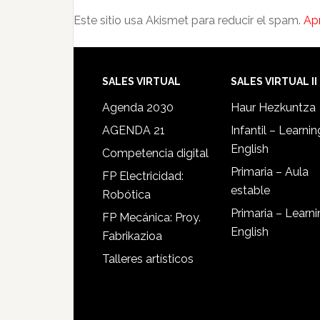
Este sitio usa Akismet para reducir el spam.
Ap
SALES VIRTUAL
SALES VIRTUAL II
Agenda 2030
Haur Hezkuntza
AGENDA 21
Infantil – Learnin
English
Competencia digital
Primaria – Aula
FP Electricidad:
estable
Robótica
Primaria – Learn
FP Mecánica: Proy.
English
Fabrikazioa
Talleres artísticos