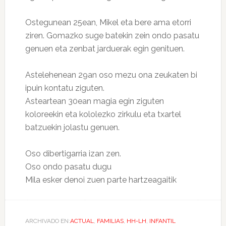
Ostegunean 25ean, Mikel eta bere ama etorri
ziren. Gomazko suge batekin zein ondo pasatu
genuen eta zenbat jarduerak egin genituen.
Astelehenean 29an oso mezu ona zeukaten bi
ipuin kontatu ziguten.
Asteartean 30ean magia egin ziguten
koloreekin eta kololezko zirkulu eta txartel
batzuekin jolastu genuen.
Oso dibertigarria izan zen.
Oso ondo pasatu dugu
Mila esker denoi zuen parte hartzeagaitik
ARCHIVADO EN:
ACTUAL
,
FAMILIAS
,
HH-LH
,
INFANTIL