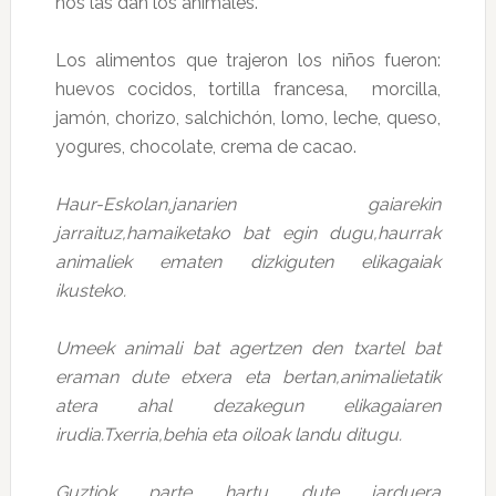
nos las dan los animales.
Los alimentos que trajeron los niños fueron:
huevos cocidos, tortilla francesa, morcilla,
jamón, chorizo, salchichón, lomo, leche, queso,
yogures, chocolate, crema de cacao.
Haur-Eskolan,janarien gaiarekin
jarraituz,hamaiketako bat egin dugu,haurrak
animaliek ematen dizkiguten elikagaiak
ikusteko.
Umeek animali bat agertzen den txartel bat
eraman dute etxera eta bertan,animalietatik
atera ahal dezakegun elikagaiaren
irudia.Txerria,behia eta oiloak landu ditugu.
Guztiok parte hartu dute jarduera