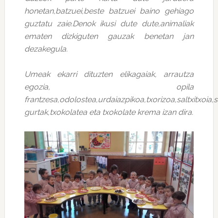
honetan,batzuei,beste batzuei baino gehiago
guztatu zaie.Denok ikusi dute dute,animaliak
ematen dizkiguten gauzak benetan jan
dezakegula.
Umeak ekarri dituzten elikagaiak, arrautza
egozia, opila
frantzesa,odolostea,urdaiazpikoa,txorizoa,saltxitxoia
gurtak,txokolatea eta txokolate krema izan dira.