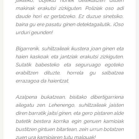
jakiteko, objektu horiek detektatzen dituen
makinak erakutsi zizkiguten. Poliziak oso adi
daude hori ez gertatzeko. Ez duzue sinetsiko,
baina gu ere pasatu ginen detektagailutik… ¡Oso
urduri geunden!
Bigarrenik, suhiltzaileak ikustera joan ginen eta
haien kaskoak eta jantziak erakutsi zizkiguten.
Sutatik babesteko eta seguruago egoteko
erabiltzen dituzte, horrela gu salbatzea
errazagoa da haientzat.
Azalpena bukatzean, bisitako dibertigarriena
ailegatu zen. Lehenengo, suhiltzaileak jaisten
diren barratik jaitsi ginen, eta gero pistaren alde
batetik bestera korrika egin genuen kamioiak
bustitzen gintuen bitartean, zein urrun botatzen
zuen ura kamioiaren tutu malguak!