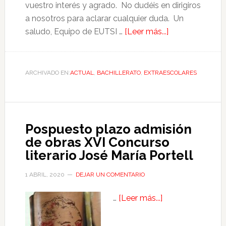
vuestro interés y agrado. No dudéis en dirigiros
a nosotros para aclarar cualquier duda. Un
saludo, Equipo de EUTSI …
[Leer más...]
ARCHIVADO EN:
ACTUAL
,
BACHILLERATO
,
EXTRAESCOLARES
Pospuesto plazo admisión
de obras XVI Concurso
literario José María Portell
1 ABRIL, 2020
DEJAR UN COMENTARIO
…
[Leer más...]